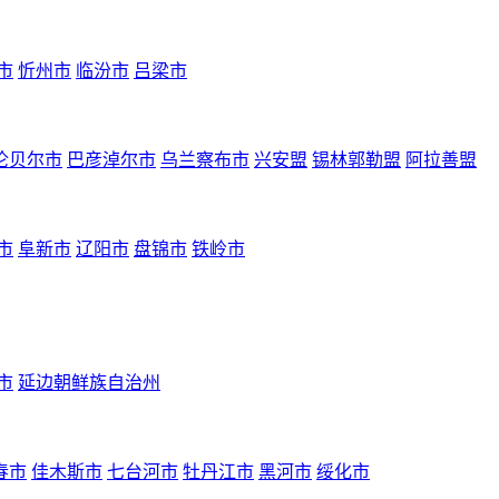
市
忻州市
临汾市
吕梁市
伦贝尔市
巴彦淖尔市
乌兰察布市
兴安盟
锡林郭勒盟
阿拉善盟
市
阜新市
辽阳市
盘锦市
铁岭市
市
延边朝鲜族自治州
春市
佳木斯市
七台河市
牡丹江市
黑河市
绥化市