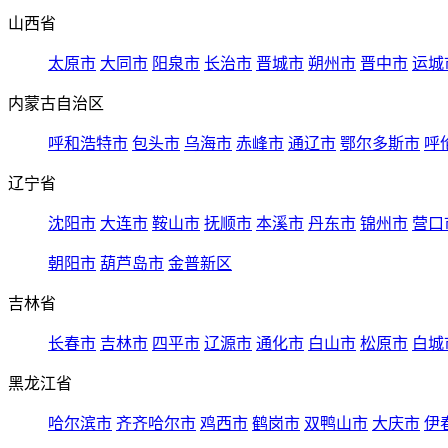
山西省
太原市
大同市
阳泉市
长治市
晋城市
朔州市
晋中市
运城
内蒙古自治区
呼和浩特市
包头市
乌海市
赤峰市
通辽市
鄂尔多斯市
呼
辽宁省
沈阳市
大连市
鞍山市
抚顺市
本溪市
丹东市
锦州市
营口
朝阳市
葫芦岛市
金普新区
吉林省
长春市
吉林市
四平市
辽源市
通化市
白山市
松原市
白城
黑龙江省
哈尔滨市
齐齐哈尔市
鸡西市
鹤岗市
双鸭山市
大庆市
伊