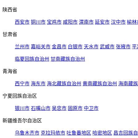
陕西省
西安市
铜川市
宝鸡市
咸阳市
渭南市
延安市
汉中市
榆林
甘肃省
兰州市
嘉峪关市
金昌市
白银市
天水市
武威市
张掖市
平
临夏回族自治州
甘南藏族自治州
青海省
西宁市
海东市
海北藏族自治州
黄南藏族自治州
海南藏族
宁夏回族自治区
银川市
石嘴山市
吴忠市
固原市
中卫市
新疆维吾尔自治区
乌鲁木齐市
克拉玛依市
吐鲁番地区
哈密地区
昌吉回族自