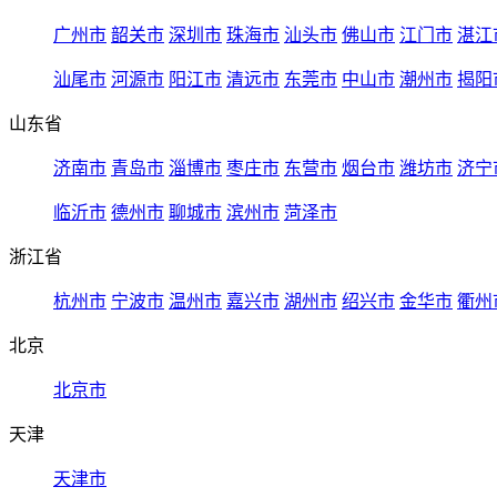
广州市
韶关市
深圳市
珠海市
汕头市
佛山市
江门市
湛江
汕尾市
河源市
阳江市
清远市
东莞市
中山市
潮州市
揭阳
山东省
济南市
青岛市
淄博市
枣庄市
东营市
烟台市
潍坊市
济宁
临沂市
德州市
聊城市
滨州市
菏泽市
浙江省
杭州市
宁波市
温州市
嘉兴市
湖州市
绍兴市
金华市
衢州
北京
北京市
天津
天津市