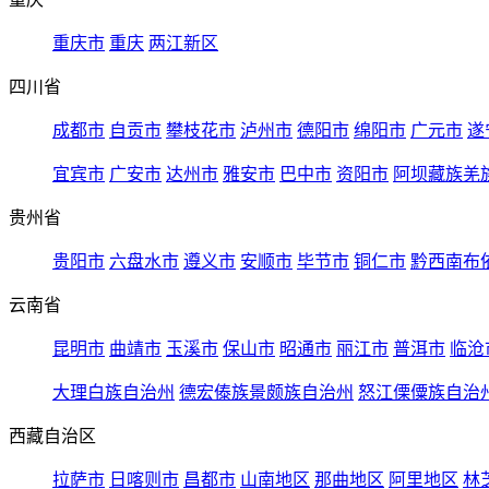
重庆市
重庆
两江新区
四川省
成都市
自贡市
攀枝花市
泸州市
德阳市
绵阳市
广元市
遂
宜宾市
广安市
达州市
雅安市
巴中市
资阳市
阿坝藏族羌
贵州省
贵阳市
六盘水市
遵义市
安顺市
毕节市
铜仁市
黔西南布
云南省
昆明市
曲靖市
玉溪市
保山市
昭通市
丽江市
普洱市
临沧
大理白族自治州
德宏傣族景颇族自治州
怒江傈僳族自治
西藏自治区
拉萨市
日喀则市
昌都市
山南地区
那曲地区
阿里地区
林