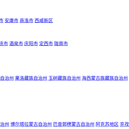
市
安康市
商洛市
西咸新区
凉市
酒泉市
庆阳市
定西市
陇南市
自治州
果洛藏族自治州
玉树藏族自治州
海西蒙古族藏族自治州
治州
博尔塔拉蒙古自治州
巴音郭楞蒙古自治州
阿克苏地区
克孜