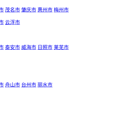
市
茂名市
肇庆市
惠州市
梅州市
市
云浮市
市
泰安市
威海市
日照市
莱芜市
市
舟山市
台州市
丽水市