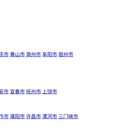
庆市
黄山市
滁州市
阜阳市
宿州市
安市
宜春市
抚州市
上饶市
作市
濮阳市
许昌市
漯河市
三门峡市