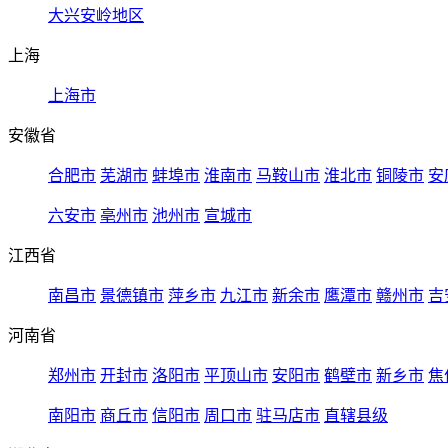
大兴安岭地区
上海
上海市
安徽省
合肥市
芜湖市
蚌埠市
淮南市
马鞍山市
淮北市
铜陵市
安
六安市
亳州市
池州市
宣城市
江西省
南昌市
景德镇市
萍乡市
九江市
新余市
鹰潭市
赣州市
吉
河南省
郑州市
开封市
洛阳市
平顶山市
安阳市
鹤壁市
新乡市
焦
南阳市
商丘市
信阳市
周口市
驻马店市
直辖县级