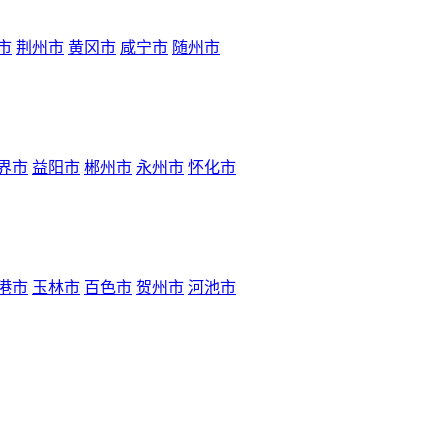
市
荆州市
黄冈市
咸宁市
随州市
界市
益阳市
郴州市
永州市
怀化市
港市
玉林市
百色市
贺州市
河池市