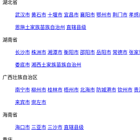
湖北省
武汉市
黄石市
十堰市
宜昌市
襄阳市
鄂州市
荆门市
孝感
恩施土家族苗族自治州
直辖县级
湖南省
长沙市
株洲市
湘潭市
衡阳市
邵阳市
岳阳市
常德市
张家
娄底市
湘西土家族苗族自治州
广西壮族自治区
南宁市
柳州市
桂林市
梧州市
北海市
防城港市
钦州市
贵
来宾市
崇左市
海南省
海口市
三亚市
三沙市
直辖县级
重庆