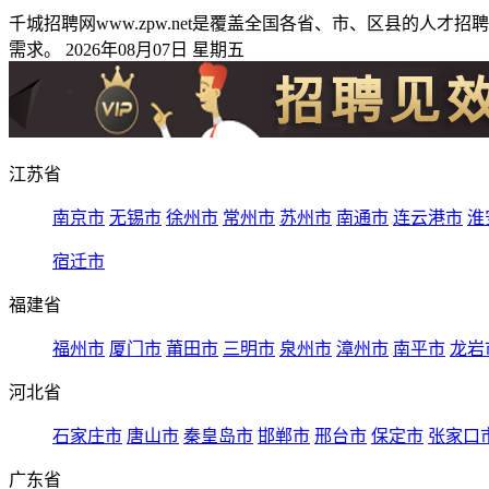
千城招聘网www.zpw.net是覆盖全国各省、市、区县的
需求。 2026年08月07日 星期五
江苏省
南京市
无锡市
徐州市
常州市
苏州市
南通市
连云港市
淮
宿迁市
福建省
福州市
厦门市
莆田市
三明市
泉州市
漳州市
南平市
龙岩
河北省
石家庄市
唐山市
秦皇岛市
邯郸市
邢台市
保定市
张家口
广东省