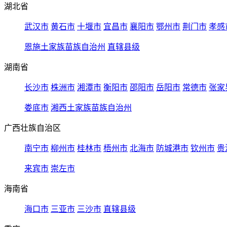
湖北省
武汉市
黄石市
十堰市
宜昌市
襄阳市
鄂州市
荆门市
孝感
恩施土家族苗族自治州
直辖县级
湖南省
长沙市
株洲市
湘潭市
衡阳市
邵阳市
岳阳市
常德市
张家
娄底市
湘西土家族苗族自治州
广西壮族自治区
南宁市
柳州市
桂林市
梧州市
北海市
防城港市
钦州市
贵
来宾市
崇左市
海南省
海口市
三亚市
三沙市
直辖县级