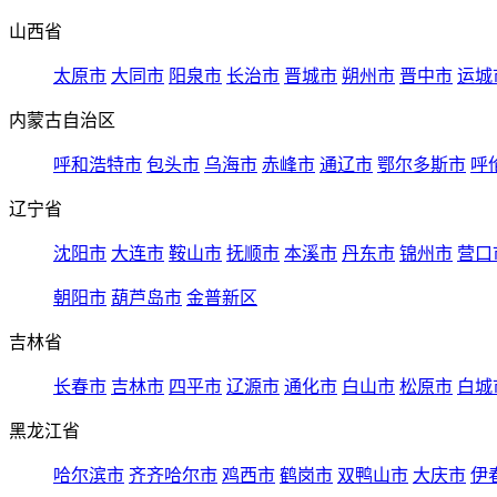
山西省
太原市
大同市
阳泉市
长治市
晋城市
朔州市
晋中市
运城
内蒙古自治区
呼和浩特市
包头市
乌海市
赤峰市
通辽市
鄂尔多斯市
呼
辽宁省
沈阳市
大连市
鞍山市
抚顺市
本溪市
丹东市
锦州市
营口
朝阳市
葫芦岛市
金普新区
吉林省
长春市
吉林市
四平市
辽源市
通化市
白山市
松原市
白城
黑龙江省
哈尔滨市
齐齐哈尔市
鸡西市
鹤岗市
双鸭山市
大庆市
伊