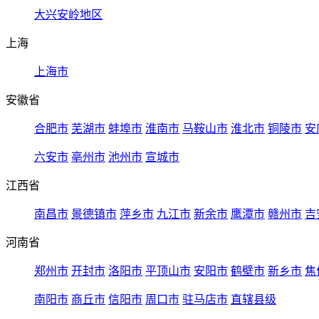
大兴安岭地区
上海
上海市
安徽省
合肥市
芜湖市
蚌埠市
淮南市
马鞍山市
淮北市
铜陵市
安
六安市
亳州市
池州市
宣城市
江西省
南昌市
景德镇市
萍乡市
九江市
新余市
鹰潭市
赣州市
吉
河南省
郑州市
开封市
洛阳市
平顶山市
安阳市
鹤壁市
新乡市
焦
南阳市
商丘市
信阳市
周口市
驻马店市
直辖县级