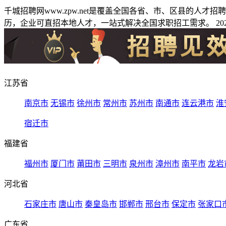
千城招聘网www.zpw.net是覆盖全国各省、市、区县的人
历，企业可直招本地人才，一站式解决全国求职招工需求。 2026
江苏省
南京市
无锡市
徐州市
常州市
苏州市
南通市
连云港市
淮
宿迁市
福建省
福州市
厦门市
莆田市
三明市
泉州市
漳州市
南平市
龙岩
河北省
石家庄市
唐山市
秦皇岛市
邯郸市
邢台市
保定市
张家口
广东省