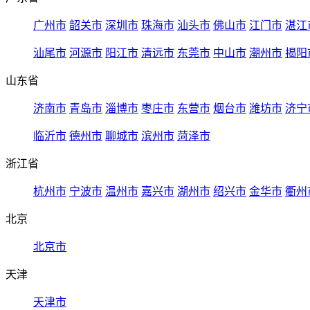
广州市
韶关市
深圳市
珠海市
汕头市
佛山市
江门市
湛江
汕尾市
河源市
阳江市
清远市
东莞市
中山市
潮州市
揭阳
山东省
济南市
青岛市
淄博市
枣庄市
东营市
烟台市
潍坊市
济宁
临沂市
德州市
聊城市
滨州市
菏泽市
浙江省
杭州市
宁波市
温州市
嘉兴市
湖州市
绍兴市
金华市
衢州
北京
北京市
天津
天津市