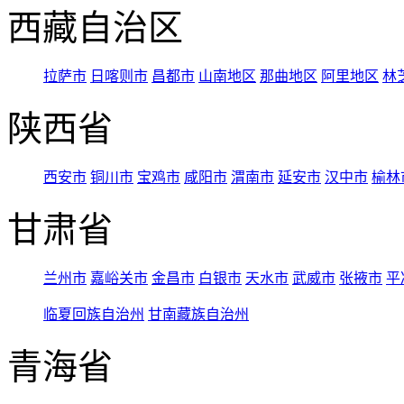
西藏自治区
拉萨市
日喀则市
昌都市
山南地区
那曲地区
阿里地区
林
陕西省
西安市
铜川市
宝鸡市
咸阳市
渭南市
延安市
汉中市
榆林
甘肃省
兰州市
嘉峪关市
金昌市
白银市
天水市
武威市
张掖市
平
临夏回族自治州
甘南藏族自治州
青海省