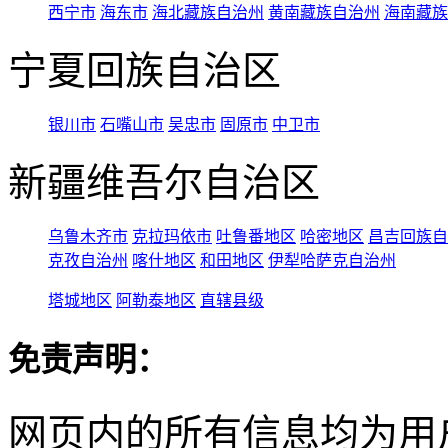
西宁市
海东市
海北藏族自治州
黄南藏族自治州
海南藏族
宁夏回族自治区
银川市
石嘴山市
吴忠市
固原市
中卫市
新疆维吾尔自治区
乌鲁木齐市
克拉玛依市
吐鲁番地区
哈密地区
昌吉回族自
克孜自治州
喀什地区
和田地区
伊犁哈萨克自治州
塔城地区
阿勒泰地区
直辖县级
免责声明：
网页内的所有信息均为用