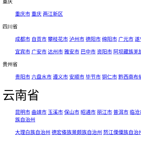
重庆
重庆市
重庆
两江新区
四川省
成都市
自贡市
攀枝花市
泸州市
德阳市
绵阳市
广元市
遂
宜宾市
广安市
达州市
雅安市
巴中市
资阳市
阿坝藏族羌
贵州省
贵阳市
六盘水市
遵义市
安顺市
毕节市
铜仁市
黔西南布
云南省
昆明市
曲靖市
玉溪市
保山市
昭通市
丽江市
普洱市
临沧
族自治州
大理白族自治州
德宏傣族景颇族自治州
怒江傈僳族自治