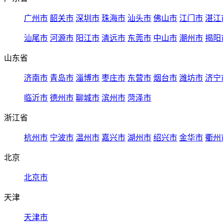
广州市
韶关市
深圳市
珠海市
汕头市
佛山市
江门市
湛江
汕尾市
河源市
阳江市
清远市
东莞市
中山市
潮州市
揭阳
山东省
济南市
青岛市
淄博市
枣庄市
东营市
烟台市
潍坊市
济宁
临沂市
德州市
聊城市
滨州市
菏泽市
浙江省
杭州市
宁波市
温州市
嘉兴市
湖州市
绍兴市
金华市
衢州
北京
北京市
天津
天津市