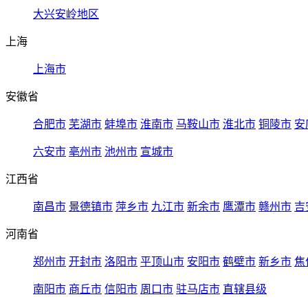
大兴安岭地区
上海
上海市
安徽省
合肥市
芜湖市
蚌埠市
淮南市
马鞍山市
淮北市
铜陵市
安
六安市
亳州市
池州市
宣城市
江西省
南昌市
景德镇市
萍乡市
九江市
新余市
鹰潭市
赣州市
吉
河南省
郑州市
开封市
洛阳市
平顶山市
安阳市
鹤壁市
新乡市
焦
南阳市
商丘市
信阳市
周口市
驻马店市
直辖县级