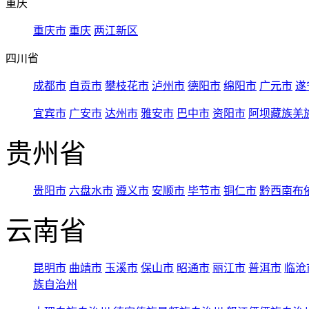
重庆
重庆市
重庆
两江新区
四川省
成都市
自贡市
攀枝花市
泸州市
德阳市
绵阳市
广元市
遂
宜宾市
广安市
达州市
雅安市
巴中市
资阳市
阿坝藏族羌
贵州省
贵阳市
六盘水市
遵义市
安顺市
毕节市
铜仁市
黔西南布
云南省
昆明市
曲靖市
玉溪市
保山市
昭通市
丽江市
普洱市
临沧
族自治州