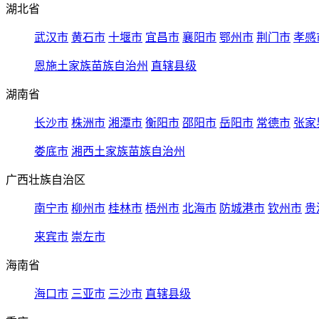
湖北省
武汉市
黄石市
十堰市
宜昌市
襄阳市
鄂州市
荆门市
孝感
恩施土家族苗族自治州
直辖县级
湖南省
长沙市
株洲市
湘潭市
衡阳市
邵阳市
岳阳市
常德市
张家
娄底市
湘西土家族苗族自治州
广西壮族自治区
南宁市
柳州市
桂林市
梧州市
北海市
防城港市
钦州市
贵
来宾市
崇左市
海南省
海口市
三亚市
三沙市
直辖县级