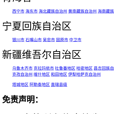
西宁市
海东市
海北藏族自治州
黄南藏族自治州
海南藏族
宁夏回族自治区
银川市
石嘴山市
吴忠市
固原市
中卫市
新疆维吾尔自治区
乌鲁木齐市
克拉玛依市
吐鲁番地区
哈密地区
昌吉回族自
克孜自治州
喀什地区
和田地区
伊犁哈萨克自治州
塔城地区
阿勒泰地区
直辖县级
免责声明：