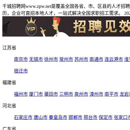
千城招聘网www.zpw.net是覆盖全国各省、市、区县的人
历，企业可直招本地人才，一站式解决全国求职招工需求。 2026
江苏省
南京市
无锡市
徐州市
常州市
苏州市
南通市
连云港市
淮
宿迁市
福建省
福州市
厦门市
莆田市
三明市
泉州市
漳州市
南平市
龙岩
河北省
石家庄市
唐山市
秦皇岛市
邯郸市
邢台市
保定市
张家口
广东省