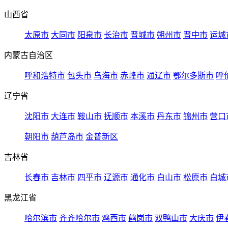
山西省
太原市
大同市
阳泉市
长治市
晋城市
朔州市
晋中市
运城
内蒙古自治区
呼和浩特市
包头市
乌海市
赤峰市
通辽市
鄂尔多斯市
呼
辽宁省
沈阳市
大连市
鞍山市
抚顺市
本溪市
丹东市
锦州市
营口
朝阳市
葫芦岛市
金普新区
吉林省
长春市
吉林市
四平市
辽源市
通化市
白山市
松原市
白城
黑龙江省
哈尔滨市
齐齐哈尔市
鸡西市
鹤岗市
双鸭山市
大庆市
伊