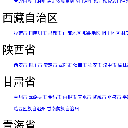
大理白族自治州
德宏傣族景颇族自治州
怒江傈僳族自治
西藏自治区
拉萨市
日喀则市
昌都市
山南地区
那曲地区
阿里地区
林
陕西省
西安市
铜川市
宝鸡市
咸阳市
渭南市
延安市
汉中市
榆林
甘肃省
兰州市
嘉峪关市
金昌市
白银市
天水市
武威市
张掖市
平
临夏回族自治州
甘南藏族自治州
青海省