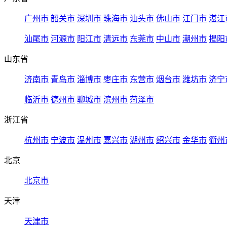
广州市
韶关市
深圳市
珠海市
汕头市
佛山市
江门市
湛江
汕尾市
河源市
阳江市
清远市
东莞市
中山市
潮州市
揭阳
山东省
济南市
青岛市
淄博市
枣庄市
东营市
烟台市
潍坊市
济宁
临沂市
德州市
聊城市
滨州市
菏泽市
浙江省
杭州市
宁波市
温州市
嘉兴市
湖州市
绍兴市
金华市
衢州
北京
北京市
天津
天津市