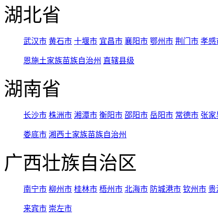
湖北省
武汉市
黄石市
十堰市
宜昌市
襄阳市
鄂州市
荆门市
孝感
恩施土家族苗族自治州
直辖县级
湖南省
长沙市
株洲市
湘潭市
衡阳市
邵阳市
岳阳市
常德市
张家
娄底市
湘西土家族苗族自治州
广西壮族自治区
南宁市
柳州市
桂林市
梧州市
北海市
防城港市
钦州市
贵
来宾市
崇左市