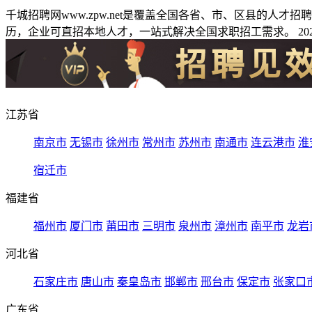
千城招聘网www.zpw.net是覆盖全国各省、市、区县的人
历，企业可直招本地人才，一站式解决全国求职招工需求。 2026
江苏省
南京市
无锡市
徐州市
常州市
苏州市
南通市
连云港市
淮
宿迁市
福建省
福州市
厦门市
莆田市
三明市
泉州市
漳州市
南平市
龙岩
河北省
石家庄市
唐山市
秦皇岛市
邯郸市
邢台市
保定市
张家口
广东省