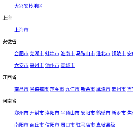
大兴安岭地区
上海
上海市
安徽省
合肥市
芜湖市
蚌埠市
淮南市
马鞍山市
淮北市
铜陵市
安
六安市
亳州市
池州市
宣城市
江西省
南昌市
景德镇市
萍乡市
九江市
新余市
鹰潭市
赣州市
吉
河南省
郑州市
开封市
洛阳市
平顶山市
安阳市
鹤壁市
新乡市
焦
南阳市
商丘市
信阳市
周口市
驻马店市
直辖县级