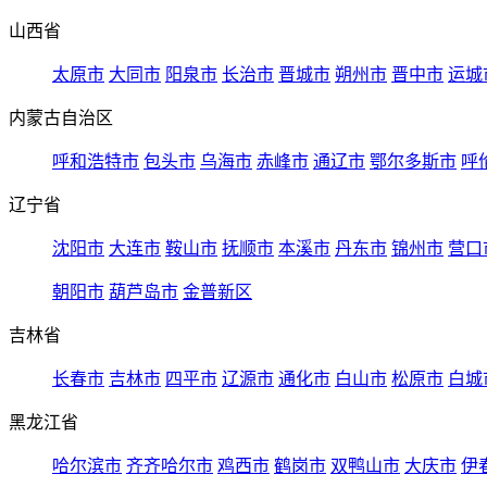
山西省
太原市
大同市
阳泉市
长治市
晋城市
朔州市
晋中市
运城
内蒙古自治区
呼和浩特市
包头市
乌海市
赤峰市
通辽市
鄂尔多斯市
呼
辽宁省
沈阳市
大连市
鞍山市
抚顺市
本溪市
丹东市
锦州市
营口
朝阳市
葫芦岛市
金普新区
吉林省
长春市
吉林市
四平市
辽源市
通化市
白山市
松原市
白城
黑龙江省
哈尔滨市
齐齐哈尔市
鸡西市
鹤岗市
双鸭山市
大庆市
伊