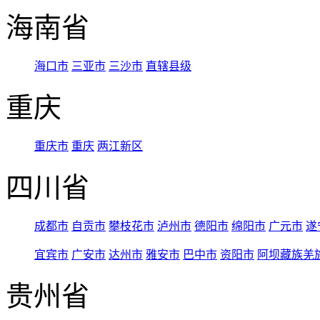
海南省
海口市
三亚市
三沙市
直辖县级
重庆
重庆市
重庆
两江新区
四川省
成都市
自贡市
攀枝花市
泸州市
德阳市
绵阳市
广元市
遂
宜宾市
广安市
达州市
雅安市
巴中市
资阳市
阿坝藏族羌
贵州省