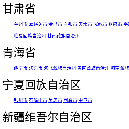
甘肃省
兰州市
嘉峪关市
金昌市
白银市
天水市
武威市
张掖市
平
临夏回族自治州
甘南藏族自治州
青海省
西宁市
海东市
海北藏族自治州
黄南藏族自治州
海南藏族
宁夏回族自治区
银川市
石嘴山市
吴忠市
固原市
中卫市
新疆维吾尔自治区