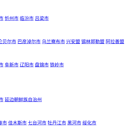
市
忻州市
临汾市
吕梁市
伦贝尔市
巴彦淖尔市
乌兰察布市
兴安盟
锡林郭勒盟
阿拉善盟
市
阜新市
辽阳市
盘锦市
铁岭市
市
延边朝鲜族自治州
春市
佳木斯市
七台河市
牡丹江市
黑河市
绥化市