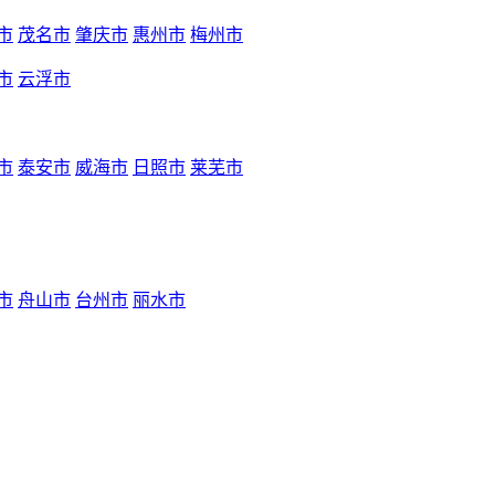
市
茂名市
肇庆市
惠州市
梅州市
市
云浮市
市
泰安市
威海市
日照市
莱芜市
市
舟山市
台州市
丽水市