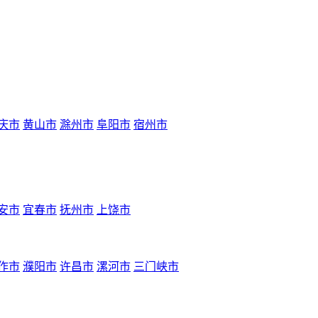
庆市
黄山市
滁州市
阜阳市
宿州市
安市
宜春市
抚州市
上饶市
作市
濮阳市
许昌市
漯河市
三门峡市