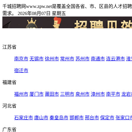
千城招聘网www.zpw.net是覆盖全国各省、市、区县的
需求。 2026年08月07日 星期五
江苏省
南京市
无锡市
徐州市
常州市
苏州市
南通市
连云港市
淮
宿迁市
福建省
福州市
厦门市
莆田市
三明市
泉州市
漳州市
南平市
龙岩
河北省
石家庄市
唐山市
秦皇岛市
邯郸市
邢台市
保定市
张家口
广东省