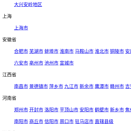
大兴安岭地区
上海
上海市
安徽省
合肥市
芜湖市
蚌埠市
淮南市
马鞍山市
淮北市
铜陵市
安
六安市
亳州市
池州市
宣城市
江西省
南昌市
景德镇市
萍乡市
九江市
新余市
鹰潭市
赣州市
吉
河南省
郑州市
开封市
洛阳市
平顶山市
安阳市
鹤壁市
新乡市
焦
南阳市
商丘市
信阳市
周口市
驻马店市
直辖县级