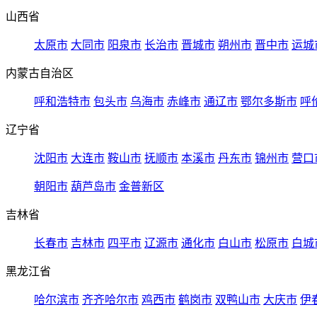
山西省
太原市
大同市
阳泉市
长治市
晋城市
朔州市
晋中市
运城
内蒙古自治区
呼和浩特市
包头市
乌海市
赤峰市
通辽市
鄂尔多斯市
呼
辽宁省
沈阳市
大连市
鞍山市
抚顺市
本溪市
丹东市
锦州市
营口
朝阳市
葫芦岛市
金普新区
吉林省
长春市
吉林市
四平市
辽源市
通化市
白山市
松原市
白城
黑龙江省
哈尔滨市
齐齐哈尔市
鸡西市
鹤岗市
双鸭山市
大庆市
伊