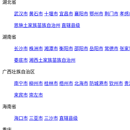
湖北省
武汉市
黄石市
十堰市
宜昌市
襄阳市
鄂州市
荆门市
孝感
恩施土家族苗族自治州
直辖县级
湖南省
长沙市
株洲市
湘潭市
衡阳市
邵阳市
岳阳市
常德市
张家
娄底市
湘西土家族苗族自治州
广西壮族自治区
南宁市
柳州市
桂林市
梧州市
北海市
防城港市
钦州市
贵
来宾市
崇左市
海南省
海口市
三亚市
三沙市
直辖县级
重庆