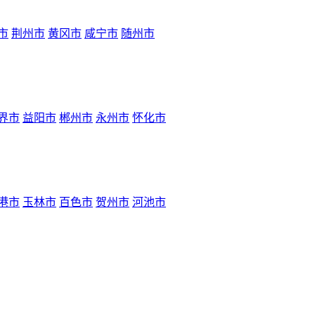
市
荆州市
黄冈市
咸宁市
随州市
界市
益阳市
郴州市
永州市
怀化市
港市
玉林市
百色市
贺州市
河池市