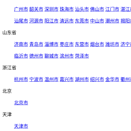
广州市
韶关市
深圳市
珠海市
汕头市
佛山市
江门市
湛江
汕尾市
河源市
阳江市
清远市
东莞市
中山市
潮州市
揭阳
山东省
济南市
青岛市
淄博市
枣庄市
东营市
烟台市
潍坊市
济宁
临沂市
德州市
聊城市
滨州市
菏泽市
浙江省
杭州市
宁波市
温州市
嘉兴市
湖州市
绍兴市
金华市
衢州
北京
北京市
天津
天津市