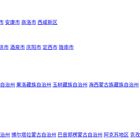
市
安康市
商洛市
西咸新区
凉市
酒泉市
庆阳市
定西市
陇南市
自治州
果洛藏族自治州
玉树藏族自治州
海西蒙古族藏族自治州
治州
博尔塔拉蒙古自治州
巴音郭楞蒙古自治州
阿克苏地区
克孜