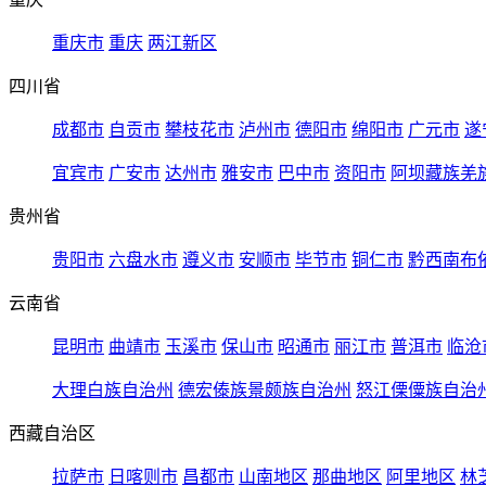
重庆市
重庆
两江新区
四川省
成都市
自贡市
攀枝花市
泸州市
德阳市
绵阳市
广元市
遂
宜宾市
广安市
达州市
雅安市
巴中市
资阳市
阿坝藏族羌
贵州省
贵阳市
六盘水市
遵义市
安顺市
毕节市
铜仁市
黔西南布
云南省
昆明市
曲靖市
玉溪市
保山市
昭通市
丽江市
普洱市
临沧
大理白族自治州
德宏傣族景颇族自治州
怒江傈僳族自治
西藏自治区
拉萨市
日喀则市
昌都市
山南地区
那曲地区
阿里地区
林