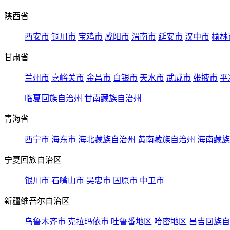
陕西省
西安市
铜川市
宝鸡市
咸阳市
渭南市
延安市
汉中市
榆林
甘肃省
兰州市
嘉峪关市
金昌市
白银市
天水市
武威市
张掖市
平
临夏回族自治州
甘南藏族自治州
青海省
西宁市
海东市
海北藏族自治州
黄南藏族自治州
海南藏族
宁夏回族自治区
银川市
石嘴山市
吴忠市
固原市
中卫市
新疆维吾尔自治区
乌鲁木齐市
克拉玛依市
吐鲁番地区
哈密地区
昌吉回族自