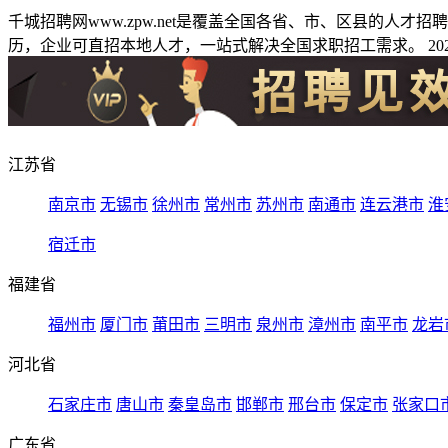
千城招聘网www.zpw.net是覆盖全国各省、市、区县的人
历，企业可直招本地人才，一站式解决全国求职招工需求。 2026
江苏省
南京市
无锡市
徐州市
常州市
苏州市
南通市
连云港市
淮
宿迁市
福建省
福州市
厦门市
莆田市
三明市
泉州市
漳州市
南平市
龙岩
河北省
石家庄市
唐山市
秦皇岛市
邯郸市
邢台市
保定市
张家口
广东省