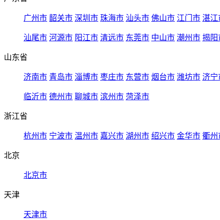
广州市
韶关市
深圳市
珠海市
汕头市
佛山市
江门市
湛江
汕尾市
河源市
阳江市
清远市
东莞市
中山市
潮州市
揭阳
山东省
济南市
青岛市
淄博市
枣庄市
东营市
烟台市
潍坊市
济宁
临沂市
德州市
聊城市
滨州市
菏泽市
浙江省
杭州市
宁波市
温州市
嘉兴市
湖州市
绍兴市
金华市
衢州
北京
北京市
天津
天津市