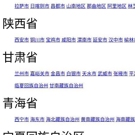
拉萨市
日喀则市
昌都市
山南地区
那曲地区
阿里地区
林
陕西省
西安市
铜川市
宝鸡市
咸阳市
渭南市
延安市
汉中市
榆林
甘肃省
兰州市
嘉峪关市
金昌市
白银市
天水市
武威市
张掖市
平
临夏回族自治州
甘南藏族自治州
青海省
西宁市
海东市
海北藏族自治州
黄南藏族自治州
海南藏族