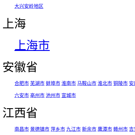
大兴安岭地区
上海
上海市
安徽省
合肥市
芜湖市
蚌埠市
淮南市
马鞍山市
淮北市
铜陵市
安
六安市
亳州市
池州市
宣城市
江西省
南昌市
景德镇市
萍乡市
九江市
新余市
鹰潭市
赣州市
吉