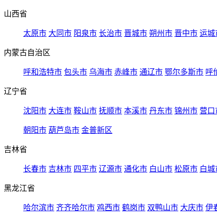
山西省
太原市
大同市
阳泉市
长治市
晋城市
朔州市
晋中市
运城
内蒙古自治区
呼和浩特市
包头市
乌海市
赤峰市
通辽市
鄂尔多斯市
呼
辽宁省
沈阳市
大连市
鞍山市
抚顺市
本溪市
丹东市
锦州市
营口
朝阳市
葫芦岛市
金普新区
吉林省
长春市
吉林市
四平市
辽源市
通化市
白山市
松原市
白城
黑龙江省
哈尔滨市
齐齐哈尔市
鸡西市
鹤岗市
双鸭山市
大庆市
伊