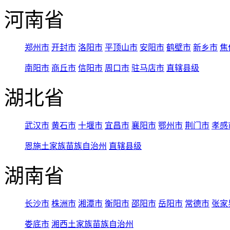
河南省
郑州市
开封市
洛阳市
平顶山市
安阳市
鹤壁市
新乡市
焦
南阳市
商丘市
信阳市
周口市
驻马店市
直辖县级
湖北省
武汉市
黄石市
十堰市
宜昌市
襄阳市
鄂州市
荆门市
孝感
恩施土家族苗族自治州
直辖县级
湖南省
长沙市
株洲市
湘潭市
衡阳市
邵阳市
岳阳市
常德市
张家
娄底市
湘西土家族苗族自治州