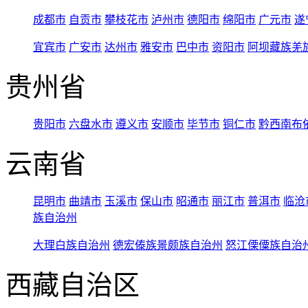
成都市
自贡市
攀枝花市
泸州市
德阳市
绵阳市
广元市
遂
宜宾市
广安市
达州市
雅安市
巴中市
资阳市
阿坝藏族羌
贵州省
贵阳市
六盘水市
遵义市
安顺市
毕节市
铜仁市
黔西南布
云南省
昆明市
曲靖市
玉溪市
保山市
昭通市
丽江市
普洱市
临沧
族自治州
大理白族自治州
德宏傣族景颇族自治州
怒江傈僳族自治
西藏自治区