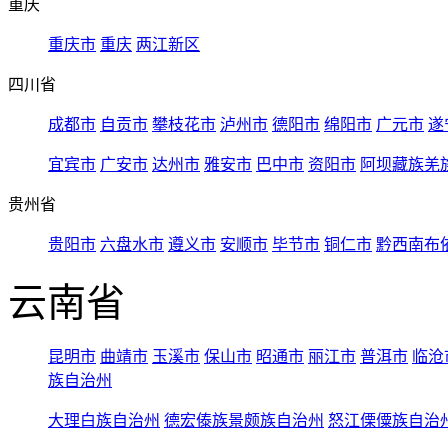
重庆
重庆市
重庆
两江新区
四川省
成都市
自贡市
攀枝花市
泸州市
德阳市
绵阳市
广元市
遂
宜宾市
广安市
达州市
雅安市
巴中市
资阳市
阿坝藏族羌
贵州省
贵阳市
六盘水市
遵义市
安顺市
毕节市
铜仁市
黔西南布
云南省
昆明市
曲靖市
玉溪市
保山市
昭通市
丽江市
普洱市
临沧
族自治州
大理白族自治州
德宏傣族景颇族自治州
怒江傈僳族自治