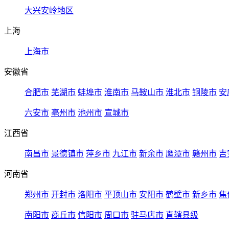
大兴安岭地区
上海
上海市
安徽省
合肥市
芜湖市
蚌埠市
淮南市
马鞍山市
淮北市
铜陵市
安
六安市
亳州市
池州市
宣城市
江西省
南昌市
景德镇市
萍乡市
九江市
新余市
鹰潭市
赣州市
吉
河南省
郑州市
开封市
洛阳市
平顶山市
安阳市
鹤壁市
新乡市
焦
南阳市
商丘市
信阳市
周口市
驻马店市
直辖县级