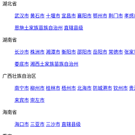
湖北省
武汉市
黄石市
十堰市
宜昌市
襄阳市
鄂州市
荆门市
孝感
恩施土家族苗族自治州
直辖县级
湖南省
长沙市
株洲市
湘潭市
衡阳市
邵阳市
岳阳市
常德市
张家
娄底市
湘西土家族苗族自治州
广西壮族自治区
南宁市
柳州市
桂林市
梧州市
北海市
防城港市
钦州市
贵
来宾市
崇左市
海南省
海口市
三亚市
三沙市
直辖县级