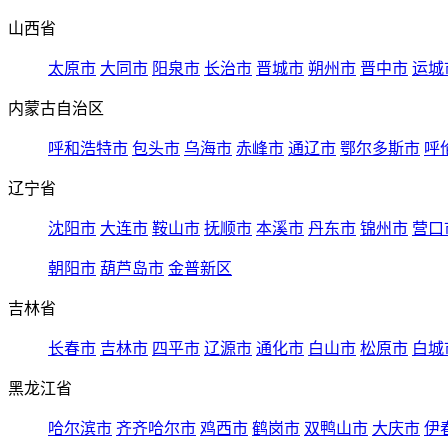
山西省
太原市
大同市
阳泉市
长治市
晋城市
朔州市
晋中市
运城
内蒙古自治区
呼和浩特市
包头市
乌海市
赤峰市
通辽市
鄂尔多斯市
呼
辽宁省
沈阳市
大连市
鞍山市
抚顺市
本溪市
丹东市
锦州市
营口
朝阳市
葫芦岛市
金普新区
吉林省
长春市
吉林市
四平市
辽源市
通化市
白山市
松原市
白城
黑龙江省
哈尔滨市
齐齐哈尔市
鸡西市
鹤岗市
双鸭山市
大庆市
伊