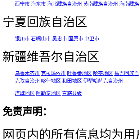
西宁市
海东市
海北藏族自治州
黄南藏族自治州
海南藏族
宁夏回族自治区
银川市
石嘴山市
吴忠市
固原市
中卫市
新疆维吾尔自治区
乌鲁木齐市
克拉玛依市
吐鲁番地区
哈密地区
昌吉回族自
克孜自治州
喀什地区
和田地区
伊犁哈萨克自治州
塔城地区
阿勒泰地区
直辖县级
免责声明：
网页内的所有信息均为用