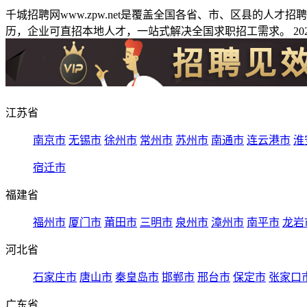
千城招聘网www.zpw.net是覆盖全国各省、市、区县的人
历，企业可直招本地人才，一站式解决全国求职招工需求。 2026
江苏省
南京市
无锡市
徐州市
常州市
苏州市
南通市
连云港市
淮
宿迁市
福建省
福州市
厦门市
莆田市
三明市
泉州市
漳州市
南平市
龙岩
河北省
石家庄市
唐山市
秦皇岛市
邯郸市
邢台市
保定市
张家口
广东省