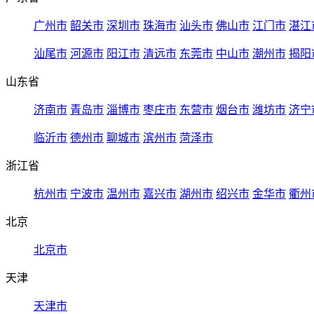
广州市
韶关市
深圳市
珠海市
汕头市
佛山市
江门市
湛江
汕尾市
河源市
阳江市
清远市
东莞市
中山市
潮州市
揭阳
山东省
济南市
青岛市
淄博市
枣庄市
东营市
烟台市
潍坊市
济宁
临沂市
德州市
聊城市
滨州市
菏泽市
浙江省
杭州市
宁波市
温州市
嘉兴市
湖州市
绍兴市
金华市
衢州
北京
北京市
天津
天津市