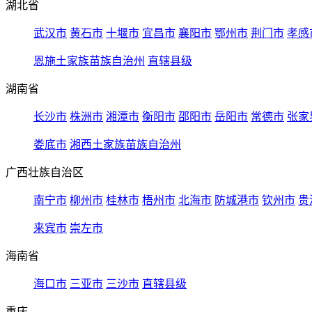
湖北省
武汉市
黄石市
十堰市
宜昌市
襄阳市
鄂州市
荆门市
孝感
恩施土家族苗族自治州
直辖县级
湖南省
长沙市
株洲市
湘潭市
衡阳市
邵阳市
岳阳市
常德市
张家
娄底市
湘西土家族苗族自治州
广西壮族自治区
南宁市
柳州市
桂林市
梧州市
北海市
防城港市
钦州市
贵
来宾市
崇左市
海南省
海口市
三亚市
三沙市
直辖县级
重庆