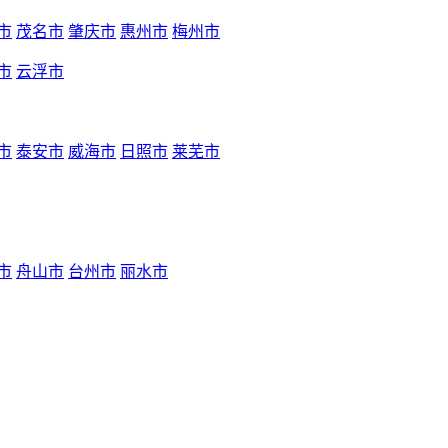
市
茂名市
肇庆市
惠州市
梅州市
市
云浮市
市
泰安市
威海市
日照市
莱芜市
市
舟山市
台州市
丽水市