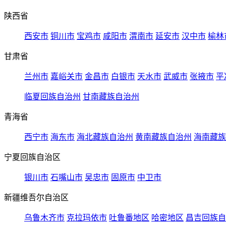
陕西省
西安市
铜川市
宝鸡市
咸阳市
渭南市
延安市
汉中市
榆林
甘肃省
兰州市
嘉峪关市
金昌市
白银市
天水市
武威市
张掖市
平
临夏回族自治州
甘南藏族自治州
青海省
西宁市
海东市
海北藏族自治州
黄南藏族自治州
海南藏族
宁夏回族自治区
银川市
石嘴山市
吴忠市
固原市
中卫市
新疆维吾尔自治区
乌鲁木齐市
克拉玛依市
吐鲁番地区
哈密地区
昌吉回族自