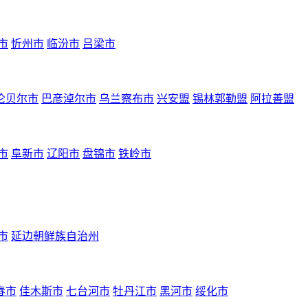
市
忻州市
临汾市
吕梁市
伦贝尔市
巴彦淖尔市
乌兰察布市
兴安盟
锡林郭勒盟
阿拉善盟
市
阜新市
辽阳市
盘锦市
铁岭市
市
延边朝鲜族自治州
春市
佳木斯市
七台河市
牡丹江市
黑河市
绥化市