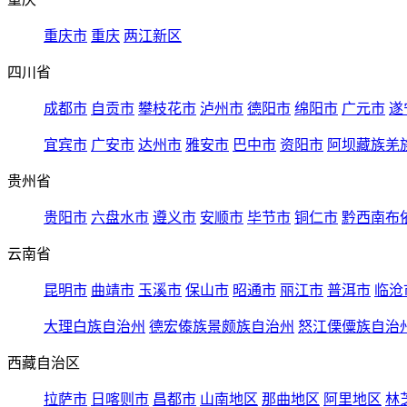
重庆市
重庆
两江新区
四川省
成都市
自贡市
攀枝花市
泸州市
德阳市
绵阳市
广元市
遂
宜宾市
广安市
达州市
雅安市
巴中市
资阳市
阿坝藏族羌
贵州省
贵阳市
六盘水市
遵义市
安顺市
毕节市
铜仁市
黔西南布
云南省
昆明市
曲靖市
玉溪市
保山市
昭通市
丽江市
普洱市
临沧
大理白族自治州
德宏傣族景颇族自治州
怒江傈僳族自治
西藏自治区
拉萨市
日喀则市
昌都市
山南地区
那曲地区
阿里地区
林