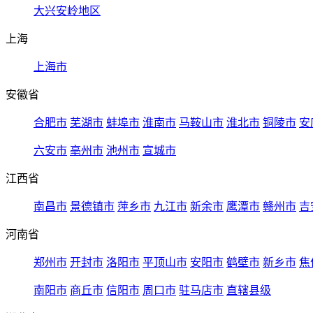
大兴安岭地区
上海
上海市
安徽省
合肥市
芜湖市
蚌埠市
淮南市
马鞍山市
淮北市
铜陵市
安
六安市
亳州市
池州市
宣城市
江西省
南昌市
景德镇市
萍乡市
九江市
新余市
鹰潭市
赣州市
吉
河南省
郑州市
开封市
洛阳市
平顶山市
安阳市
鹤壁市
新乡市
焦
南阳市
商丘市
信阳市
周口市
驻马店市
直辖县级