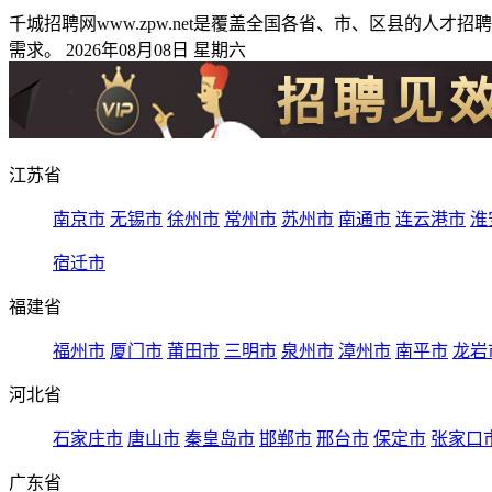
千城招聘网www.zpw.net是覆盖全国各省、市、区县的
需求。 2026年08月08日 星期六
江苏省
南京市
无锡市
徐州市
常州市
苏州市
南通市
连云港市
淮
宿迁市
福建省
福州市
厦门市
莆田市
三明市
泉州市
漳州市
南平市
龙岩
河北省
石家庄市
唐山市
秦皇岛市
邯郸市
邢台市
保定市
张家口
广东省