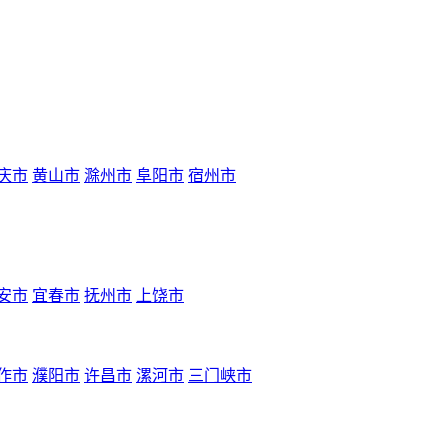
庆市
黄山市
滁州市
阜阳市
宿州市
安市
宜春市
抚州市
上饶市
作市
濮阳市
许昌市
漯河市
三门峡市