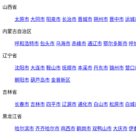
山西省
太原市
大同市
阳泉市
长治市
晋城市
朔州市
晋中市
运城
内蒙古自治区
呼和浩特市
包头市
乌海市
赤峰市
通辽市
鄂尔多斯市
呼
辽宁省
沈阳市
大连市
鞍山市
抚顺市
本溪市
丹东市
锦州市
营口
朝阳市
葫芦岛市
金普新区
吉林省
长春市
吉林市
四平市
辽源市
通化市
白山市
松原市
白城
黑龙江省
哈尔滨市
齐齐哈尔市
鸡西市
鹤岗市
双鸭山市
大庆市
伊