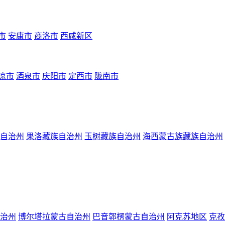
市
安康市
商洛市
西咸新区
凉市
酒泉市
庆阳市
定西市
陇南市
自治州
果洛藏族自治州
玉树藏族自治州
海西蒙古族藏族自治州
治州
博尔塔拉蒙古自治州
巴音郭楞蒙古自治州
阿克苏地区
克孜