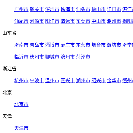
广州市
韶关市
深圳市
珠海市
汕头市
佛山市
江门市
湛江
汕尾市
河源市
阳江市
清远市
东莞市
中山市
潮州市
揭阳
山东省
济南市
青岛市
淄博市
枣庄市
东营市
烟台市
潍坊市
济宁
临沂市
德州市
聊城市
滨州市
菏泽市
浙江省
杭州市
宁波市
温州市
嘉兴市
湖州市
绍兴市
金华市
衢州
北京
北京市
天津
天津市