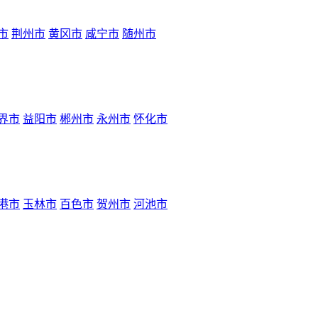
市
荆州市
黄冈市
咸宁市
随州市
界市
益阳市
郴州市
永州市
怀化市
港市
玉林市
百色市
贺州市
河池市