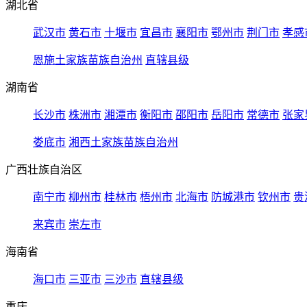
湖北省
武汉市
黄石市
十堰市
宜昌市
襄阳市
鄂州市
荆门市
孝感
恩施土家族苗族自治州
直辖县级
湖南省
长沙市
株洲市
湘潭市
衡阳市
邵阳市
岳阳市
常德市
张家
娄底市
湘西土家族苗族自治州
广西壮族自治区
南宁市
柳州市
桂林市
梧州市
北海市
防城港市
钦州市
贵
来宾市
崇左市
海南省
海口市
三亚市
三沙市
直辖县级
重庆