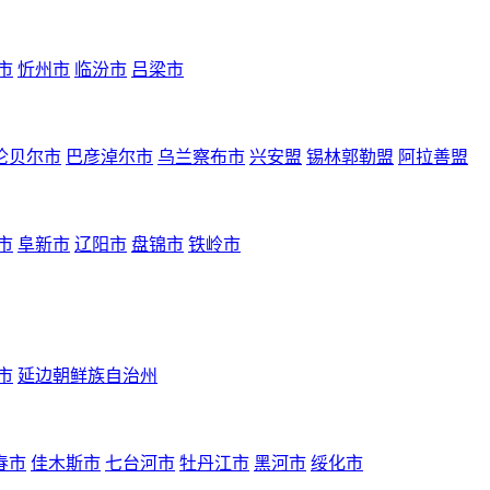
市
忻州市
临汾市
吕梁市
伦贝尔市
巴彦淖尔市
乌兰察布市
兴安盟
锡林郭勒盟
阿拉善盟
市
阜新市
辽阳市
盘锦市
铁岭市
市
延边朝鲜族自治州
春市
佳木斯市
七台河市
牡丹江市
黑河市
绥化市