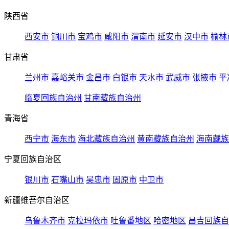
陕西省
西安市
铜川市
宝鸡市
咸阳市
渭南市
延安市
汉中市
榆林
甘肃省
兰州市
嘉峪关市
金昌市
白银市
天水市
武威市
张掖市
平
临夏回族自治州
甘南藏族自治州
青海省
西宁市
海东市
海北藏族自治州
黄南藏族自治州
海南藏族
宁夏回族自治区
银川市
石嘴山市
吴忠市
固原市
中卫市
新疆维吾尔自治区
乌鲁木齐市
克拉玛依市
吐鲁番地区
哈密地区
昌吉回族自