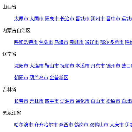
山西省
太原市
大同市
阳泉市
长治市
晋城市
朔州市
晋中市
运城
内蒙古自治区
呼和浩特市
包头市
乌海市
赤峰市
通辽市
鄂尔多斯市
呼
辽宁省
沈阳市
大连市
鞍山市
抚顺市
本溪市
丹东市
锦州市
营口
朝阳市
葫芦岛市
金普新区
吉林省
长春市
吉林市
四平市
辽源市
通化市
白山市
松原市
白城
黑龙江省
哈尔滨市
齐齐哈尔市
鸡西市
鹤岗市
双鸭山市
大庆市
伊