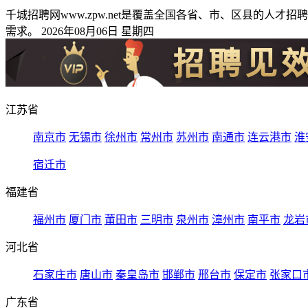
千城招聘网www.zpw.net是覆盖全国各省、市、区县的
需求。 2026年08月06日 星期四
江苏省
南京市
无锡市
徐州市
常州市
苏州市
南通市
连云港市
淮
宿迁市
福建省
福州市
厦门市
莆田市
三明市
泉州市
漳州市
南平市
龙岩
河北省
石家庄市
唐山市
秦皇岛市
邯郸市
邢台市
保定市
张家口
广东省