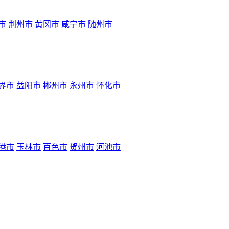
市
荆州市
黄冈市
咸宁市
随州市
界市
益阳市
郴州市
永州市
怀化市
港市
玉林市
百色市
贺州市
河池市