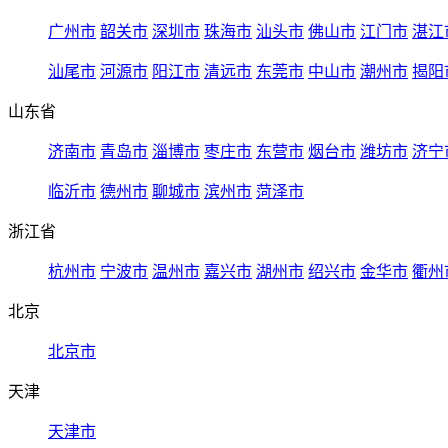
广州市
韶关市
深圳市
珠海市
汕头市
佛山市
江门市
湛江
汕尾市
河源市
阳江市
清远市
东莞市
中山市
潮州市
揭阳
山东省
济南市
青岛市
淄博市
枣庄市
东营市
烟台市
潍坊市
济宁
临沂市
德州市
聊城市
滨州市
菏泽市
浙江省
杭州市
宁波市
温州市
嘉兴市
湖州市
绍兴市
金华市
衢州
北京
北京市
天津
天津市