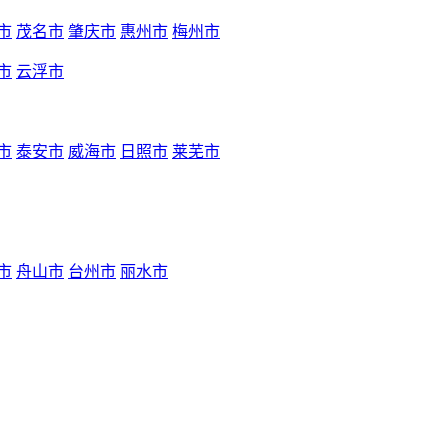
市
茂名市
肇庆市
惠州市
梅州市
市
云浮市
市
泰安市
威海市
日照市
莱芜市
市
舟山市
台州市
丽水市