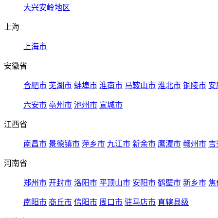
大兴安岭地区
上海
上海市
安徽省
合肥市
芜湖市
蚌埠市
淮南市
马鞍山市
淮北市
铜陵市
安
六安市
亳州市
池州市
宣城市
江西省
南昌市
景德镇市
萍乡市
九江市
新余市
鹰潭市
赣州市
吉
河南省
郑州市
开封市
洛阳市
平顶山市
安阳市
鹤壁市
新乡市
焦
南阳市
商丘市
信阳市
周口市
驻马店市
直辖县级