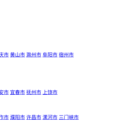
庆市
黄山市
滁州市
阜阳市
宿州市
安市
宜春市
抚州市
上饶市
作市
濮阳市
许昌市
漯河市
三门峡市