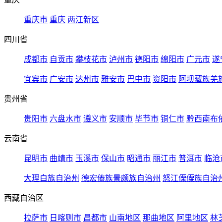
重庆市
重庆
两江新区
四川省
成都市
自贡市
攀枝花市
泸州市
德阳市
绵阳市
广元市
遂
宜宾市
广安市
达州市
雅安市
巴中市
资阳市
阿坝藏族羌
贵州省
贵阳市
六盘水市
遵义市
安顺市
毕节市
铜仁市
黔西南布
云南省
昆明市
曲靖市
玉溪市
保山市
昭通市
丽江市
普洱市
临沧
大理白族自治州
德宏傣族景颇族自治州
怒江傈僳族自治
西藏自治区
拉萨市
日喀则市
昌都市
山南地区
那曲地区
阿里地区
林