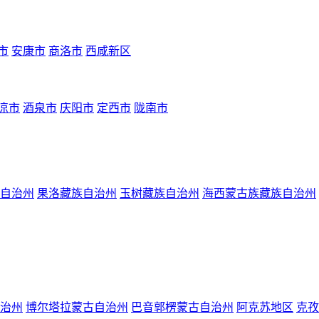
市
安康市
商洛市
西咸新区
凉市
酒泉市
庆阳市
定西市
陇南市
自治州
果洛藏族自治州
玉树藏族自治州
海西蒙古族藏族自治州
治州
博尔塔拉蒙古自治州
巴音郭楞蒙古自治州
阿克苏地区
克孜